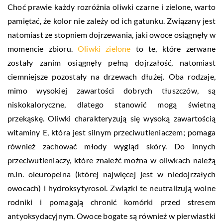
Choć prawie każdy rozróżnia oliwki czarne i zielone, warto
pamiętać, że kolor nie zależy od ich gatunku. Związany jest
natomiast ze stopniem dojrzewania, jaki owoce osiągnęły w
momencie zbioru.
Oliwki zielone
to te, które zerwane
zostały zanim osiągnęły pełną dojrzałość, natomiast
ciemniejsze pozostały na drzewach dłużej. Oba rodzaje,
mimo wysokiej zawartości dobrych tłuszczów, są
niskokaloryczne, dlatego stanowić mogą świetną
przekąskę. Oliwki charakteryzują się wysoką zawartością
witaminy E, która jest silnym przeciwutleniaczem; pomaga
również zachować młody wygląd skóry. Do innych
przeciwutleniaczy, które znaleźć można w oliwkach należą
m.in. oleuropeina (której najwięcej jest w niedojrzałych
owocach) i hydroksytyrosol. Związki te neutralizują wolne
rodniki i pomagają chronić komórki przed stresem
antyoksydacyjnym. Owoce bogate są również w pierwiastki