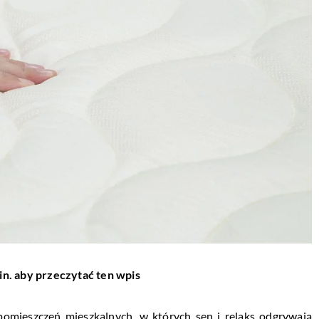
in. aby przeczytać ten wpis
 pomieszczeń mieszkalnych, w których sen i relaks odgrywają