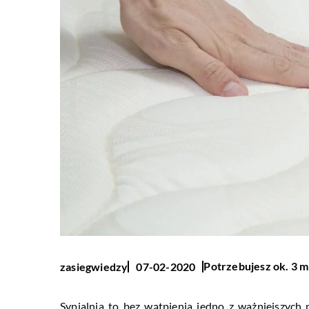
Potrzebujesz ok. 3 m
zasiegwiedzy
07-02-2020
Sypialnia to bez wątpienia jedno z ważniejszych