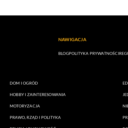
NAWIGACJA
BLOG
POLITYKA PRYWATNOŚCI
REG
DOM I OGRÓD
E
HOBBY I ZAINTERESOWANIA
JE
MOTORYZACJA
NI
PRAWO, RZĄD I POLITYKA
PR