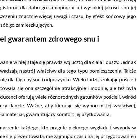
ą istotne dla dobrego samopoczucia i wysokiej jakości snu jej
czeniu znacznie więcej uwagi i czasu, by efekt końcowy jego
 osób go zamieszkujących.
iel gwarantem zdrowego snu i
anie w niej staje się prawdziwą ucztą dla ciała i duszy. Jednak
owadzają nastrój właściwy dla tego typu pomieszczenia. Także
lę dla higieny snu i odpoczynku. Wielu ludzi, szukając pościeli
towała się ona szczególnie atrakcyjnie i modnie, ale też była
Producenci oferują wiele różnorodnych gatunków pościeli, wśród
 czy flanele. Ważne, aby kierując się wyborem tej właściwej,
ła materiał, gwarantujący komfort jej użytkowania.
marzenie każdego, kto pragnie pięknego wyglądu i wygody w
le się prezentowała, nie zajmując czasu na jej przygotowanie i