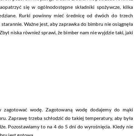
zaopatrzyć się w ogólnodostępne składniki spożywcze, kilka
iedziane. Rurki powinny mieć średnicę od dwóch do trzech
tarannie. Ważne jest, aby zaprawka do bimbru nie osiągnęła
yt niska również sprawi, że bimber nam nie wyjdzie taki, jaki
ży zagotować wodę. Zagotowaną wodę dodajemy do mąki
ru. Zaprawę trzeba schłodzić do takiej temperatury, aby była
dże. Pozostawiamy to na 4 do 5 dni do wyrośnięcia. Kiedy nie
bru jest gotowa.