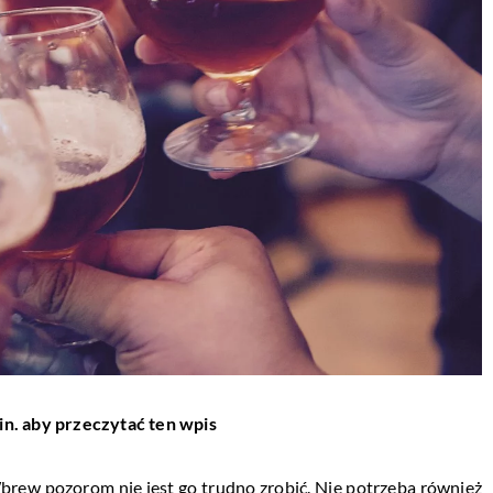
in. aby przeczytać ten wpis
brew pozorom nie jest go trudno zrobić. Nie potrzeba również