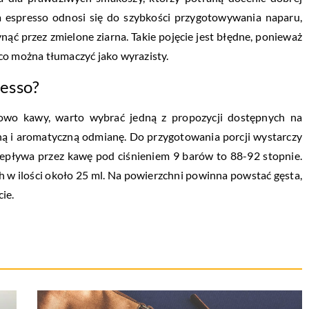
 espresso odnosi się do szybkości przygotowywania naparu,
ć przez zmielone ziarna. Takie pojęcie jest błędne, ponieważ
co można tłumaczyć jako wyrazisty.
esso?
iowo kawy, warto wybrać jedną z propozycji dostępnych na
cną i aromatyczną odmianę. Do przygotowania porcji wystarczy
zepływa przez kawę pod ciśnieniem 9 barów to 88-92 stopnie.
ch w ilości około 25 ml. Na powierzchni powinna powstać gęsta,
ie.