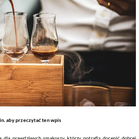
in. aby przeczytać ten wpis
a dla prawdziwych smakoszy, którzy potrafią docenić dobrej