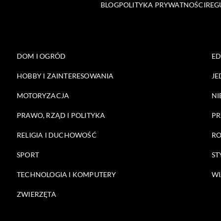
BLOG
POLITYKA PRYWATNOŚCI
REG
DOM I OGRÓD
E
HOBBY I ZAINTERESOWANIA
JE
MOTORYZACJA
NI
PRAWO, RZĄD I POLITYKA
PR
RELIGIA I DUCHOWOŚĆ
RO
SPORT
ST
TECHNOLOGIA I KOMPUTERY
WI
ZWIERZĘTA