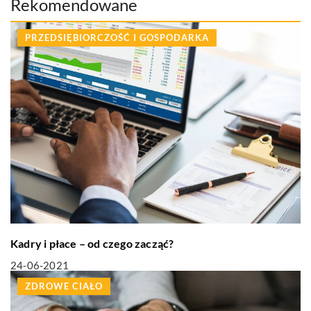
Rekomendowane
PRZEDSIĘBIORCZOŚĆ I GOSPODARKA
Kadry i płace – od czego zacząć?
24-06-2021
ZDROWE CIAŁO