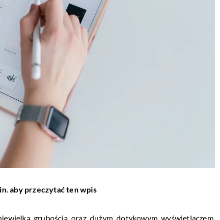
in. aby przeczytać ten wpis
ię niewielką grubością oraz dużym dotykowym wyświetlaczem.