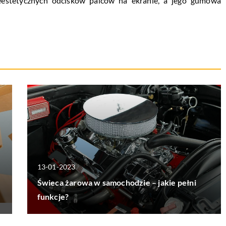
eestetycznych odcisków palców na ekranie, a jego gumowa
13-01-2023
Świeca żarowa w samochodzie – jakie pełni
funkcje?