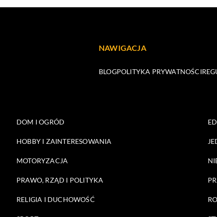
NAWIGACJA
BLOG
POLITYKA PRYWATNOŚCI
REG
DOM I OGRÓD
E
HOBBY I ZAINTERESOWANIA
JE
MOTORYZACJA
NI
PRAWO, RZĄD I POLITYKA
PR
RELIGIA I DUCHOWOŚĆ
RO