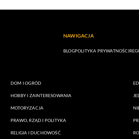
NAWIGACJA
BLOG
POLITYKA PRYWATNOŚCI
REG
DOM I OGRÓD
E
HOBBY I ZAINTERESOWANIA
JE
MOTORYZACJA
NI
PRAWO, RZĄD I POLITYKA
PR
RELIGIA I DUCHOWOŚĆ
RO