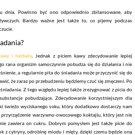
ągu dnia. Powinno być ono odpowiednio zbilansowane, aby
żywczych. Bardzo ważne jest także to, co pijemy podczas
czucie.
iadania?
kawy i herbaty
. Jednak z piciem kawy zdecydowanie lepiej
ego rana organizm samoczynnie pobudza się do działania i nie
ienie, a regularnie pita do śniadania może przyczynić się do
wić, że zaraz po przebudzeniu będziemy czuć się zmęczeni. Po
 śniadania. Z tego względu lepiej także zrezygnować z picia do
substancje pobudzające. Zdecydowanie korzystniejszym dla
nki świeżo wyciskanego soku, który dodatkowo dostarczy nam
 przyrządzenie warzywno-owocowego koktajlu, który jest nie
 nie zawiera on cukru. Dobrym pomysłem jest także picie do
k z cytryny, odrobinę miodu i mięty, dzięki czemu będzie ona