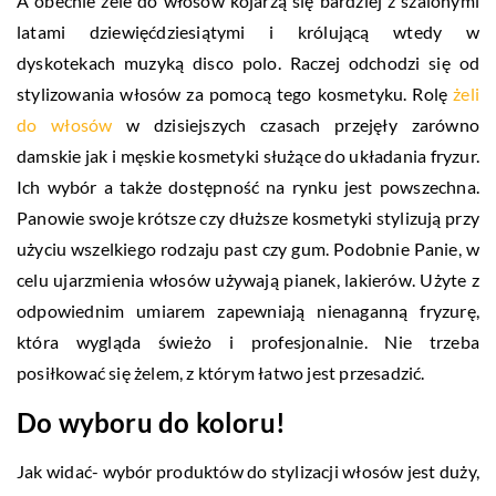
A obecnie żele do włosów kojarzą się bardziej z szalonymi
latami dziewięćdziesiątymi i królującą wtedy w
dyskotekach muzyką disco polo. Raczej odchodzi się od
stylizowania włosów za pomocą tego kosmetyku. Rolę
żeli
do włosów
w dzisiejszych czasach przejęły zarówno
damskie jak i męskie kosmetyki służące do układania fryzur.
Ich wybór a także dostępność na rynku jest powszechna.
Panowie swoje krótsze czy dłuższe kosmetyki stylizują przy
użyciu wszelkiego rodzaju past czy gum. Podobnie Panie, w
celu ujarzmienia włosów używają pianek, lakierów. Użyte z
odpowiednim umiarem zapewniają nienaganną fryzurę,
która wygląda świeżo i profesjonalnie. Nie trzeba
posiłkować się żelem, z którym łatwo jest przesadzić.
Do wyboru do koloru!
Jak widać- wybór produktów do stylizacji włosów jest duży,