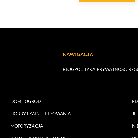
NAWIGACJA
BLOG
POLITYKA PRYWATNOŚCI
REG
DOM I OGRÓD
E
HOBBY I ZAINTERESOWANIA
JE
MOTORYZACJA
NI