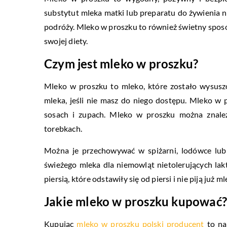
substytut mleka matki lub preparatu do żywienia 
podróży. Mleko w proszku to również świetny sposó
swojej diety.
Czym jest mleko w proszku?
Mleko w proszku to mleko, które zostało wysusz
mleka, jeśli nie masz do niego dostępu. Mleko w 
sosach i zupach. Mleko w proszku można znale
torebkach.
Można je przechowywać w spiżarni, lodówce lub 
świeżego mleka dla niemowląt nietolerujących la
piersią, które odstawiły się od piersi i nie piją już m
Jakie mleko w proszku kupować?
Kupując
mleko w proszku polski producent
to naj