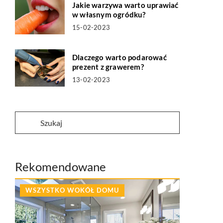
Jakie warzywa warto uprawiać
w własnym ogródku?
15-02-2023
Dlaczego warto podarować
prezent z grawerem?
13-02-2023
Rekomendowane
WSZYSTKO WOKÓŁ DOMU