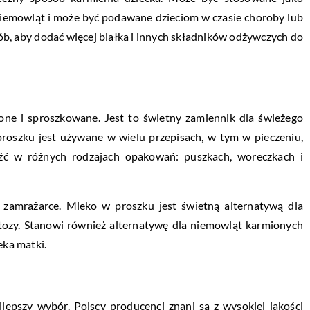
niemowląt i może być podawane dzieciom w czasie choroby lub
b, aby dodać więcej białka i innych składników odżywczych do
one i sproszkowane. Jest to świetny zamiennik dla świeżego
proszku jest używane w wielu przepisach, w tym w pieczeniu,
źć w różnych rodzajach opakowań: puszkach, woreczkach i
zamrażarce. Mleko w proszku jest świetną alternatywą dla
ktozy. Stanowi również alternatywę dla niemowląt karmionych
leka matki.
lepszy wybór. Polscy producenci znani są z wysokiej jakości