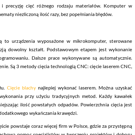
i precyzję cięć różnego rodzaju materiałów. Komputer w
ematy niezliczoną ilość razy, bez popełniania błędów.
ą to urządzenia wyposażone w mikrokomputer, sterowane
cyzją dowolny kształt. Podstawowym etapem jest wykonanie
rogramowaniu. Dalsze prace wykonywane są automatycznie.
nie. Są 3 metody cięcia technologią CNC: cięcie laserem CNC,
łu.
Cięcie blachy
najlepiej wykonać laserem. Można uzyskać
 wykonania przy użyciu tradycyjnych metod. Każdy kawałek
jszając ilość powstałych odpadów. Powierzchnia cięcia jest
ba dodatkowego wykańczania krawędzi.
ście powstaje coraz więcej firm w Polsce, gdzie za przystępną
 fachową pomoc specjalistów w tworzeniu projektów i doboru