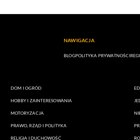
NAWIGACJA
BLOG
POLITYKA PRYWATNOŚCI
REG
DOM I OGRÓD
E
HOBBY I ZAINTERESOWANIA
JE
MOTORYZACJA
NI
PRAWO, RZĄD I POLITYKA
PR
RELIGIA I DUCHOWOŚĆ
RO