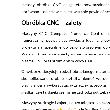
metody obróbki CNC osiągnięto powtarzalność 
porównaniu do człowieka jest w stanie powielać sch
Obróbka CNC – zalety
Maszyny CNC (Computer Numerical Control) s
numerycznie, pozwalające wyciąć z idealną pre
projektu na specjalnie do tego stworzonym op
Pracownik ma za zadanie tylko nadzorować urządze
plazmą CNC oraz strumieniem wody CNC.
O wyborze decyduje rodzaj obrabianego materia
skomplikowane, drobne kształty, niemożliwe do
blachy można wykorzystać w znaczny sposób zmnie
gładka i czysta, dzięki czemu nie zachodzi potrze
Maszyny są drogie i zajmują dużo miejsca. Na szczę
cenę są oferowane
usługi CNC
. Można liczyć na