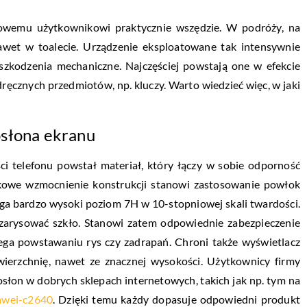
powemu użytkownikowi praktycznie wszędzie. W podróży, na
awet w toalecie. Urządzenie eksploatowane tak intensywnie
uszkodzenia mechaniczne. Najczęściej powstają one w efekcie
cznych przedmiotów, np. kluczy. Warto wiedzieć więc, w jaki
osłona ekranu
ści telefonu powstał materiał, który łączy w sobie odporność
atkowe wzmocnienie konstrukcji stanowi zastosowanie powłok
ga bardzo wysoki poziom 7H w 10-stopniowej skali twardości.
 zarysować szkło. Stanowi zatem odpowiednie zabezpieczenie
ga powstawaniu rys czy zadrapań. Chroni także wyświetlacz
erzchnię, nawet ze znacznej wysokości. Użytkownicy firmy
słon w dobrych sklepach internetowych, takich jak np. tym na
awei-c2640
. Dzięki temu każdy dopasuje odpowiedni produkt