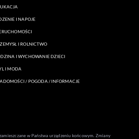
DUKACJA
DZENIE I NAPOJE
ERUCHOMOŚCI
ZEMYSŁ I ROLNICTWO
DZINA I WYCHOWANIE DZIECI
YL I MODA
ADOMOŚCI / POGODA / INFORMACJE
one zamieszczane w Państwa urządzeniu końcowym. Zmiany