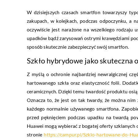
W dzisiejszych czasach smartfon towarzyszy ty
zakupach, w kolejkach, podczas odpoczynku, a n
oczywiście jest narażone na wszelkiego rodzaju 
upadków bądź zarysowań ostrymi krawędziami podrę
sposób skutecznie zabezpieczyć swój smartfon.
Szkło hybrydowe jako skuteczna 
Z myślą o ochronie najbardziej newralgicznej czę
hartowanego szkła oraz elastyczność folii. Dod
ceramicznych. Dzięki temu twardość produktu osią
Oznacza to, że jest on tak twardy, że można nim
każdego normalnie używanego smartfona. Zapobie
przed pęknięciem podczas upadku na twardą powi
Huawei mogą wybierać z bogatej oferty szklanych o
stronie
https://campur.pl/Szklo-hartowane-do-Hu