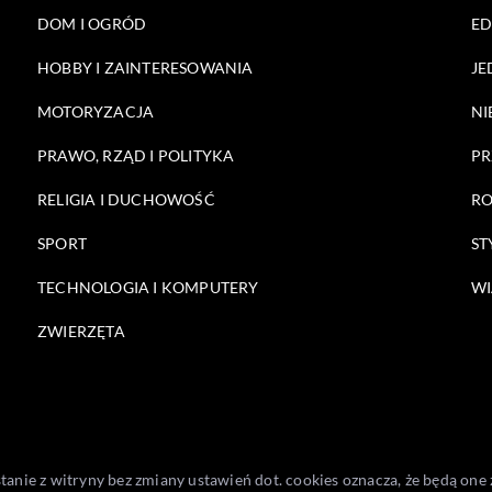
DOM I OGRÓD
E
HOBBY I ZAINTERESOWANIA
JE
MOTORYZACJA
NI
PRAWO, RZĄD I POLITYKA
PR
RELIGIA I DUCHOWOŚĆ
RO
SPORT
ST
TECHNOLOGIA I KOMPUTERY
WI
ZWIERZĘTA
stanie z witryny bez zmiany ustawień dot. cookies oznacza, że będą 