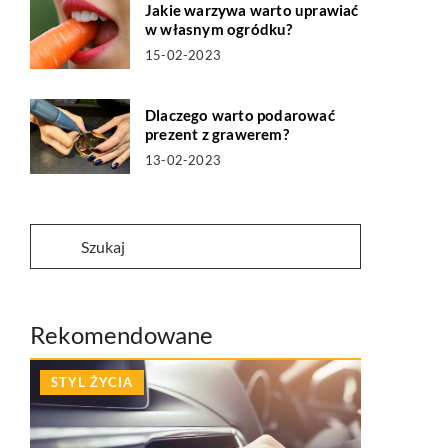
Jakie warzywa warto uprawiać
w własnym ogródku?
15-02-2023
Dlaczego warto podarować
prezent z grawerem?
13-02-2023
Rekomendowane
STYL ŻYCIA