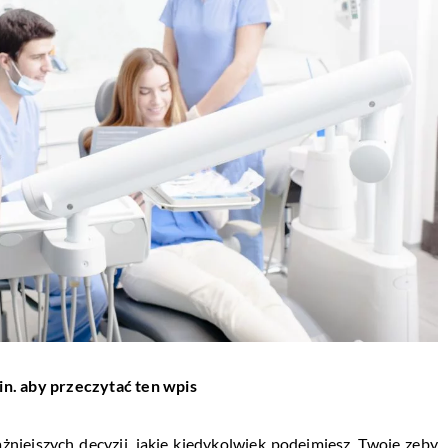
in. aby przeczytać ten wpis
niejszych decyzji, jakie kiedykolwiek podejmiesz. Twoje zęby