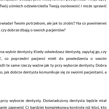
sz. Twój uśmiech odzwierciedla Twoją osobowość i może sprawić
powiadał Twoim potrzebom, ale jak to zrobić? Na co powinieneś
, czy dobrze dbają o swoich pacjentów?
na wybór dentysty. Kiedy odwiedzasz dentystę, zapytaj go, czy
yć, co poprzedni pacjenci mieli do powiedzenia o swoim
aleźli te same rzeczy ważne jak ty przy wyborze dentysty. Dobra
o, jak dobrze dentysta komunikuje się ze swoimi pacjentami, a
przy wyborze dentysty. Doświadczony dentysta będzie miał
tanie zapewnić Ci bardziej kompleksową kontrolę niż ktoś, kto