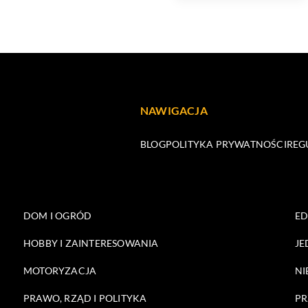
NAWIGACJA
BLOG
POLITYKA PRYWATNOŚCI
REG
DOM I OGRÓD
E
HOBBY I ZAINTERESOWANIA
JE
MOTORYZACJA
NI
PRAWO, RZĄD I POLITYKA
PR