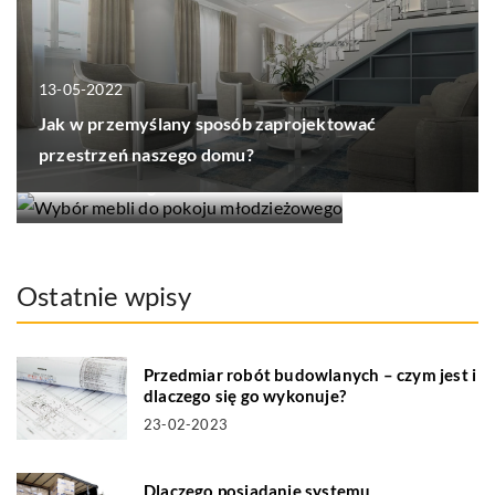
13-05-2022
12-10-2018
Jak w przemyślany sposób zaprojektować
przestrzeń naszego domu?
Wybór mebli do pokoju
młodzieżowego
Ostatnie wpisy
Przedmiar robót budowlanych – czym jest i
dlaczego się go wykonuje?
23-02-2023
Dlaczego posiadanie systemu