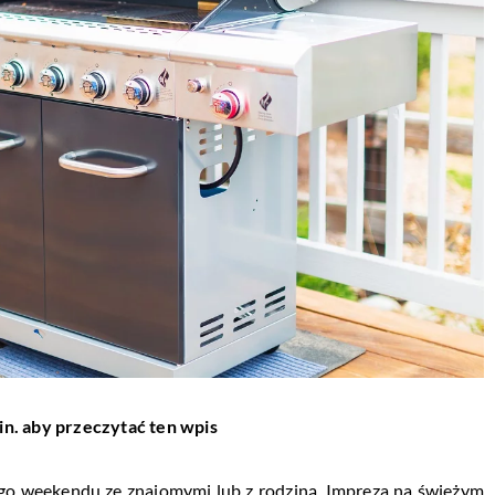
in. aby przeczytać ten wpis
go weekendu ze znajomymi lub z rodziną. Impreza na świeżym