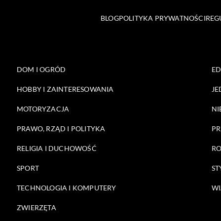
BLOG
POLITYKA PRYWATNOŚCI
REG
DOM I OGRÓD
E
HOBBY I ZAINTERESOWANIA
JE
MOTORYZACJA
NI
PRAWO, RZĄD I POLITYKA
PR
RELIGIA I DUCHOWOŚĆ
RO
SPORT
ST
TECHNOLOGIA I KOMPUTERY
WI
ZWIERZĘTA