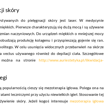
ji skóry
ystywanych do pielęgnacji skóry jest laser. W medycynie
 miękkich. Pierwsze charakteryzują się dużą mocą i są używane
e zmian naczyniowych. Do urządzeń miękkich o mniejszej mocy
pobudzają produkcję kolagenu i przyspieszają gojenie się ran.
spolitego. W celu usunięcia widocznych przebarwień na skórze
a vectus używanego również do depilacji ciała. Szczegółowe
źć można na stronie
http://www.auriestetyka.pl/likwidacja-
egi
 popularnością cieszy się mezoterapia igłowa. Polega ona na
ratami leczniczymi przy użyciu niewielkich igieł. Stosowanie tej
ywienie skóry. Jeżeli kogoś interesuje
mezoterapia igłowa