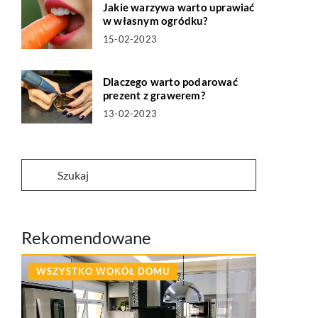
Jakie warzywa warto uprawiać
w własnym ogródku?
15-02-2023
Dlaczego warto podarować
prezent z grawerem?
13-02-2023
Rekomendowane
WSZYSTKO WOKÓŁ DOMU