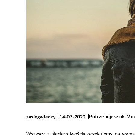
Potrzebujesz ok. 2 m
zasiegwiedzy
14-07-2020
Wszyscy z niecierpliwością oczekujemy na wym