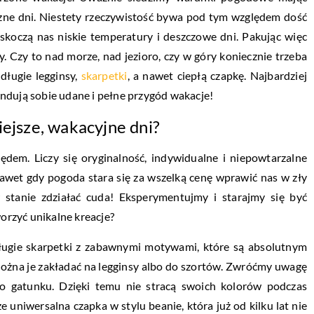
eczne dni. Niestety rzeczywistość bywa pod tym względem dość
askoczą nas niskie temperatury i deszczowe dni. Pakując więc
y. Czy to nad morze, nad jezioro, czy w góry koniecznie trzeba
długie legginsy,
skarpetki
, a nawet ciepłą czapkę. Najbardziej
ndują sobie udane i pełne przygód wakacje!
iejsze, wakacyjne dni?
em. Liczy się oryginalność, indywidualne i niepowtarzalne
Nawet gdy pogoda stara się za wszelką cenę wprawić nas w zły
 stanie zdziałać cuda! Eksperymentujmy i starajmy się być
worzyć unikalne kreacje?
ługie skarpetki z zabawnymi motywami, które są absolutnym
Można je zakładać na legginsy albo do szortów. Zwróćmy uwagę
o gatunku. Dzięki temu nie stracą swoich kolorów podczas
 uniwersalna czapka w stylu beanie, która już od kilku lat nie