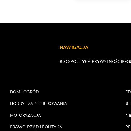
NAWIGACJA
BLOG
POLITYKA PRYWATNOŚCI
REG
DOM I OGRÓD
E
HOBBY I ZAINTERESOWANIA
JE
MOTORYZACJA
NI
PRAWO, RZĄD I POLITYKA
PR