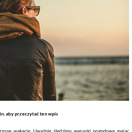
in. aby przeczytać ten wpis
arzone wakacje. Uważnie śledzimy warunki pogodowe mając